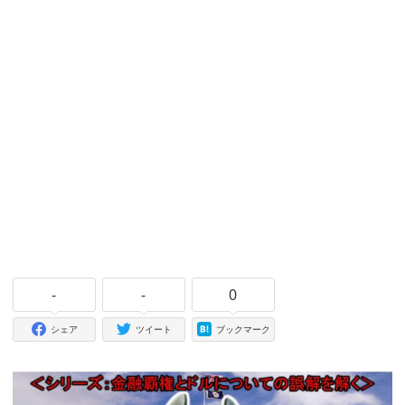
-
-
0
シェア
ツイート
ブックマーク