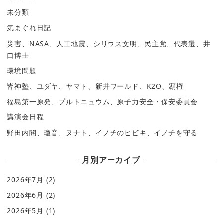
未分類
気まぐれ日記
災害、NASA、人工地震、シリウス文明、民主党、代表選、井
口博士
環境問題
皆神塾、ユダヤ、ヤマト、新井ワールド、K2O、覇権
福島第一原発、プルトニュウム、原子力安全・保安委員会
講演会日程
野田内閣、瓊音、ヌナト、イノチのヒビキ、イノチを守る
月別アーカイブ
2026年7月
(2)
2026年6月
(2)
2026年5月
(1)