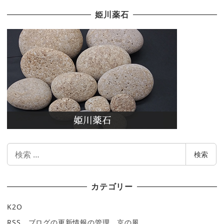
姫川薬石
検
検索
索
カテゴリー
K2O
RSS、ブログの更新情報の管理、京の風