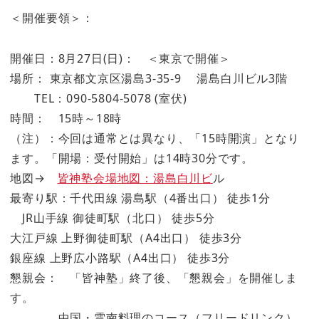
＜開催要領＞：
開催日：8月27日(日)： ＜東京で開催＞
場所： 東京都文京区湯島3-35-9 湯島白川ビル3階
TEL：090-5804-5078 (室伏)
時間： 15時～18時
（注）：今回は通常とは異なり、「15時開演」となり
ます。「開場：受付開始」は14時30分です。
地図→
皆神塾会場地図：湯島白川ビ
ル
最寄り駅：千代田線 湯島駅（4番出口） 徒歩1分
JR山手線 御徒町駅（北口） 徒歩5分
大江戸線 上野御徒町駅（A4出口） 徒歩3分
銀座線 上野広小路駅（A4出口） 徒歩3分
懇親会： 「皆神塾」終了後、「懇親会」を開催しま
す。
中国・雲南料理のコース（フリードリンク）