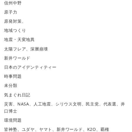
信州中野
原子力
原発対策、
地域つくり
地震・天変地異
太陽フレア、深層崩壊
新井ワールド
日本のアイデンティティー
時事問題
未分類
気まぐれ日記
災害、NASA、人工地震、シリウス文明、民主党、代表選、井
口博士
環境問題
皆神塾、ユダヤ、ヤマト、新井ワールド、K2O、覇権