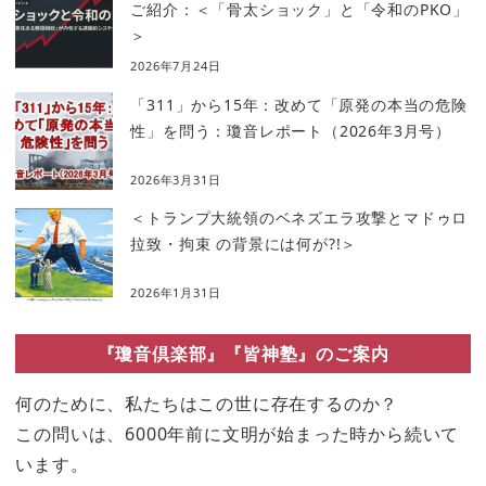
ご紹介：＜「骨太ショック」と「令和のPKO」
＞
2026年7月24日
「311」から15年：改めて「原発の本当の危険
性」を問う：瓊音レポート（2026年3月号）
2026年3月31日
＜トランプ大統領のベネズエラ攻撃とマドゥロ
拉致・拘束 の背景には何が?!＞
2026年1月31日
『瓊音倶楽部』『皆神塾』のご案内
何のために、私たちはこの世に存在するのか？
この問いは、6000年前に文明が始まった時から続いて
います。