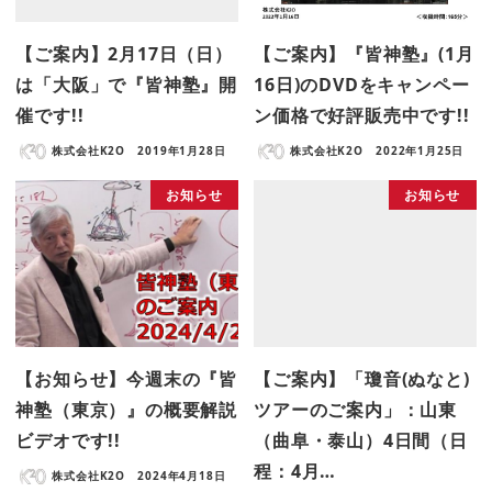
【ご案内】2月17日（日）
【ご案内】『皆神塾』(1月
は「大阪」で『皆神塾』開
16日)のDVDをキャンペー
催です!!
ン価格で好評販売中です!!
株式会社K2O
2019年1月28日
株式会社K2O
2022年1月25日
お知らせ
お知らせ
【お知らせ】今週末の『皆
【ご案内】「瓊音(ぬなと)
神塾（東京）』の概要解説
ツアーのご案内」：山東
ビデオです!!
（曲阜・泰山）4日間（日
程：4月…
株式会社K2O
2024年4月18日