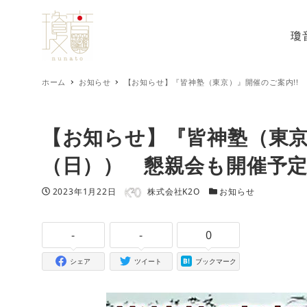
瓊
ホーム
お知らせ
【お知らせ】『皆神塾（東京）』開催のご案内!! 
【お知らせ】『皆神塾（東京）
（日）） 懇親会も開催予定
著者
投稿日
カテゴリー
2023年1月22日
株式会社K2O
お知らせ
-
-
0
シェア
ツイート
ブックマーク