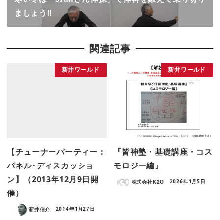
ましょう‼
関連記事
新井ワールド
新井ワールド
【チューナーパーティー：
『皆神塾・基礎講座・コス
パネル･ディスカッショ
モロジー編』
ン】（2013年12月9日開
株式会社K2O
2026年1月5日
催）
新井信介
2014年1月27日