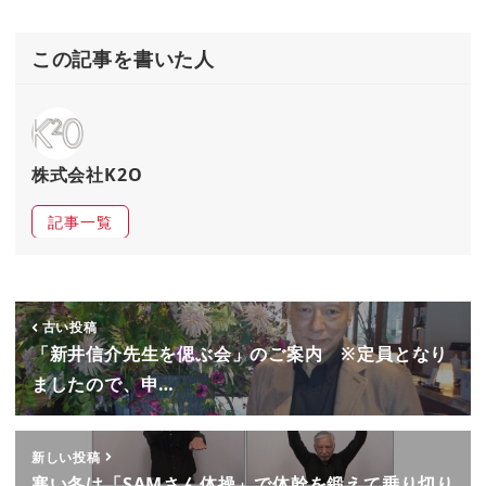
この記事を書いた人
株式会社K2O
記事一覧
古い投稿
「新井信介先生を偲ぶ会」のご案内 ※定員となり
ましたので、申…
新しい投稿
寒い冬は「SAMさん体操」で体幹を鍛えて乗り切り