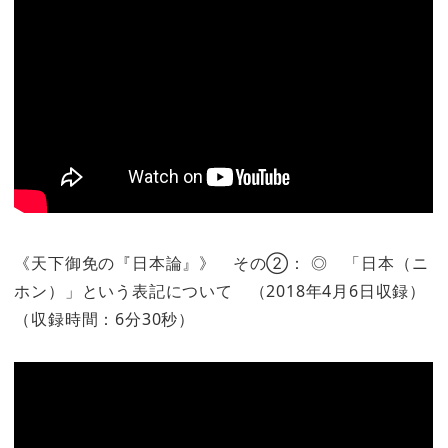
《天下御免の『日本論』》 その②： ◎ 「日本（ニ
ホン）」という表記について （2018年4月6日収録）
（収録時間：6分30秒）