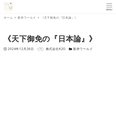
MENU
ホーム
新井ワールド
《天下御免の『日本論』》
《天下御免の『日本論』》
著者
投稿日
カテゴリー
2024年12月26日
株式会社K2O
新井ワールド