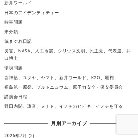
新井ワールド
日本のアイデンティティー
時事問題
未分類
気まぐれ日記
災害、NASA、人工地震、シリウス文明、民主党、代表選、井
口博士
環境問題
皆神塾、ユダヤ、ヤマト、新井ワールド、K2O、覇権
福島第一原発、プルトニュウム、原子力安全・保安委員会
講演会日程
野田内閣、瓊音、ヌナト、イノチのヒビキ、イノチを守る
月別アーカイブ
2026年7月
(2)