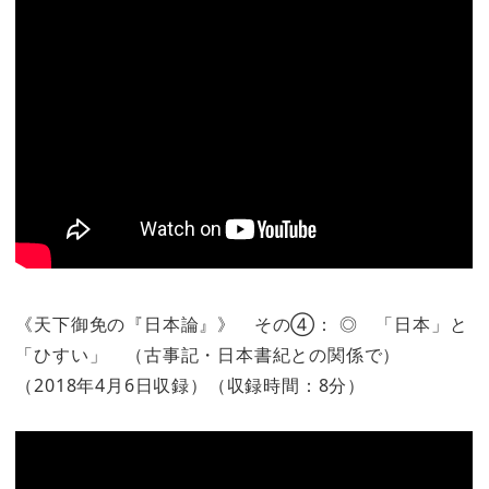
《天下御免の『日本論』》 その④： ◎ 「日本」と
「ひすい」 （古事記・日本書紀との関係で）
（2018年4月6日収録）（収録時間：8分）