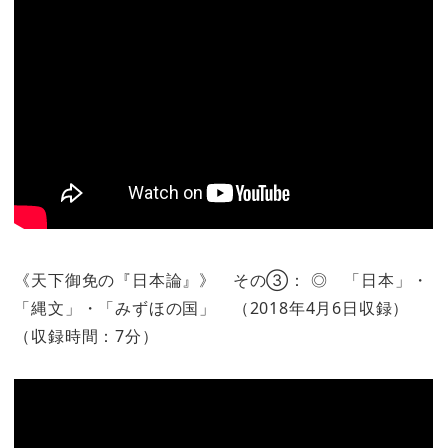
《天下御免の『日本論』》 その③： ◎ 「日本」・
「縄文」・「みずほの国」 （2018年4月6日収録）
（収録時間：7分）